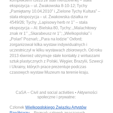
ekspozycja – ul. Żwakowska 8-10-12; Tychy
„Pamiętamy 10.04.2010” i „Zielone Tychy Kultura” –
stała ekspozycja – ul. Żwakowska działka nr
4549/26; Tychy ,,Lapisowy herb nr 1’’ – stała
ekspozycja – Al. Bielska 80, Tychy; ,,Malachitowy
znak nr 1’’ ,,Skarabeusz nr 1’’; „Wielkopolska” i
„Polan” Poznań; ,,Para na lodzie’’ Oxford;
zorganizował kilka wystaw indywidualnych i
uczestniczył w kilku wystawach zbiorowych. Od roku
2013 również utrzymuje stałe kontakty z wirtuozami
sztuk plastycznych z Polski, Węgier, Brazylii, Szwecji
i Ukrainy, których prace prezentuje podczas
czasowych wystaw Muzeum na terenie kraju.
.
CaSA – Civil and social activities • Aktywności
społeczne i prywatne:
Członek
Wielkopolskiego Związku Artystów
Rzeźbiarzy
– Poznań; członek znaczących