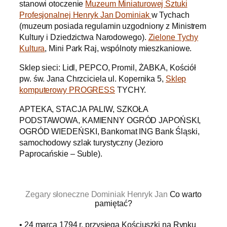
stanowi otoczenie
Muzeum Miniaturowej Sztuki
Profesjonalnej Henryk Jan Dominiak
w Tychach
(muzeum posiada regulamin uzgodniony z Ministrem
Kultury i Dziedzictwa Narodowego).
Zielone Tychy
Kultura
, Mini Park Raj, wspólnoty mieszkaniowe.
Sklep sieci: Lidl, PEPCO, Promil, ŻABKA, Kościół
pw. św. Jana Chrzciciela ul. Kopernika 5,
Sklep
komputerowy PROGRESS
TYCHY.
APTEKA, STACJA PALIW, SZKOŁA
PODSTAWOWA, KAMIENNY OGRÓD JAPOŃSKI,
OGRÓD WIEDEŃSKI, Bankomat ING Bank Śląski,
samochodowy szlak turystyczny (Jezioro
Paprocańskie – Suble).
.
Zegary słoneczne Dominiak Henryk Jan
Co warto
pamiętać?
• 24 marca 1794 r. przysięga Kościuszki na Rynku