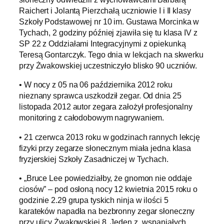
Raichert i Jolantą Pierzchałą uczniowie I i II klasy
Szkoły Podstawowej nr 10 im. Gustawa Morcinka w
Tychach, 2 godziny później zjawiła się tu klasa IV z
SP 22 z Oddziałami Integracyjnymi z opiekunką
Teresą Gontarczyk. Tego dnia w lekcjach na skwerku
przy Żwakowskiej uczestniczyło blisko 90 uczniów.
• W nocy z 05 na 06 października 2012 roku
nieznany sprawca uszkodził zegar. Od dnia 25
listopada 2012 autor zegara założył profesjonalny
monitoring z całodobowym nagrywaniem.
• 21 czerwca 2013 roku w godzinach rannych lekcję
fizyki przy zegarze słonecznym miała jedna klasa
fryzjerskiej Szkoły Zasadniczej w Tychach.
• „Bruce Lee powiedziałby, że gnomon nie oddaje
ciosów” – pod osłoną nocy 12 kwietnia 2015 roku o
godzinie 2.29 grupa tyskich ninja w ilości 5
karateków napadła na bezbronny zegar słoneczny
przy ulicy Żwakowskiej 8. Jeden z „wspaniałych