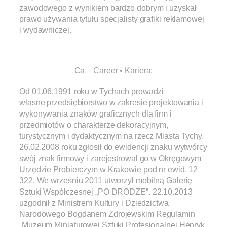
zawodowego z wynikiem bardzo dobrym i uzyskał
prawo używania tytułu specjalisty grafiki reklamowej
i wydawniczej.
.
Ca – Career • Kariera:
Od 01.06.1991 roku w Tychach prowadzi
własne przedsiębiorstwo w zakresie projektowania i
wykonywania znaków graficznych dla firm i
przedmiotów o charakterze dekoracyjnym,
turystycznym i dydaktycznym na rzecz Miasta Tychy.
26.02.2008 roku zgłosił do ewidencji znaku wytwórcy
swój znak firmowy i zarejestrował go w Okręgowym
Urzędzie Probierczym w Krakowie pod nr ewid. 12
322. We wrześniu 2011 utworzył mobilną Galerię
Sztuki Współczesnej „PO DRODZE”. 22.10.2013
uzgodnił z Ministrem Kultury i Dziedzictwa
Narodowego Bogdanem Zdrojewskim Regulamin
„Muzeum Miniaturowej Sztuki Profesjonalnej Henryk