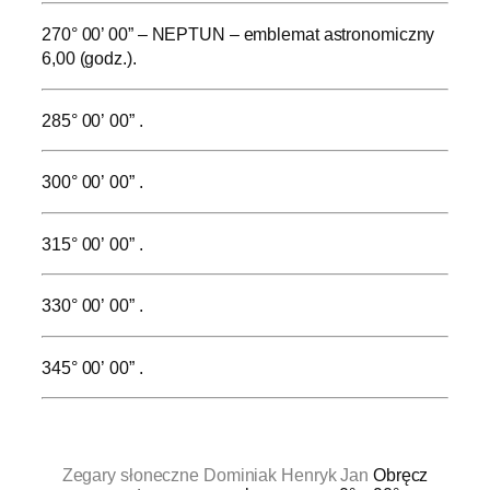
270° 00’ 00” – NEPTUN – emblemat astronomiczny
6,00 (godz.).
285° 00’ 00” .
300° 00’ 00” .
315° 00’ 00” .
330° 00’ 00” .
345° 00’ 00” .
.
Zegary słoneczne Dominiak Henryk Jan
Obręcz