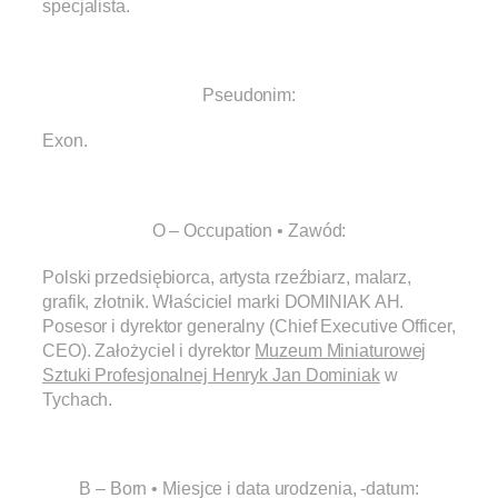
specjalista.
.
Pseudonim:
Exon.
.
O – Occupation • Zawód:
Polski przedsiębiorca, artysta rzeźbiarz, malarz,
grafik, złotnik. Właściciel marki DOMINIAK AH.
Posesor i dyrektor generalny (Chief Executive Officer,
CEO). Założyciel i dyrektor
Muzeum Miniaturowej
Sztuki Profesjonalnej Henryk Jan Dominiak
w
Tychach.
.
B – Born • Miesjce i data urodzenia, -datum: