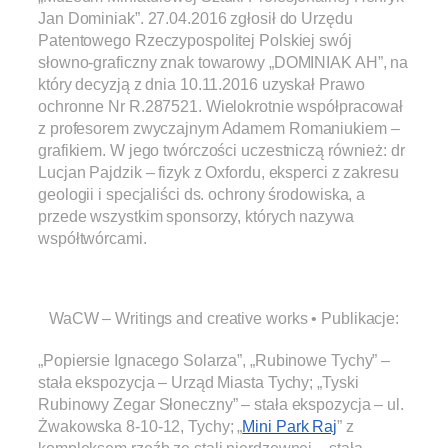
Jan Dominiak”. 27.04.2016 zgłosił do Urzędu
Patentowego Rzeczypospolitej Polskiej swój
słowno-graficzny znak towarowy „DOMINIAK AH”, na
który decyzją z dnia 10.11.2016 uzyskał Prawo
ochronne Nr R.287521. Wielokrotnie współpracował
z profesorem zwyczajnym Adamem Romaniukiem –
grafikiem. W jego twórczości uczestniczą również: dr
Lucjan Pajdzik – fizyk z Oxfordu, eksperci z zakresu
geologii i specjaliści ds. ochrony środowiska, a
przede wszystkim sponsorzy, których nazywa
współtwórcami.
.
WaCW – Writings and creative works • Publikacje:
„Popiersie Ignacego Solarza”, „Rubinowe Tychy” –
stała ekspozycja – Urząd Miasta Tychy; „Tyski
Rubinowy Zegar Słoneczny” – stała ekspozycja – ul.
Żwakowska 8-10-12, Tychy; „
Mini Park Raj
” z
kompleksem rzeźb ze stali nierdzewnej – stała