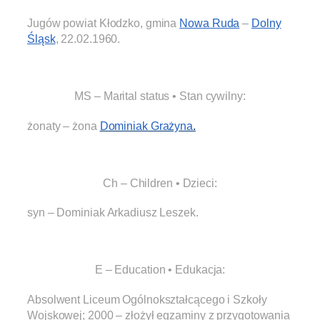
Jugów powiat Kłodzko, gmina
Nowa Ruda
–
Dolny
Śląsk
, 22.02.1960.
.
MS – Marital status • Stan cywilny:
żonaty – żona
Dominiak Grażyna
.
.
Ch – Children • Dzieci:
syn – Dominiak Arkadiusz Leszek.
.
E – Education • Edukacja:
Absolwent Liceum Ogólnokształcącego i Szkoły
Wojskowej; 2000 – złożył egzaminy z przygotowania