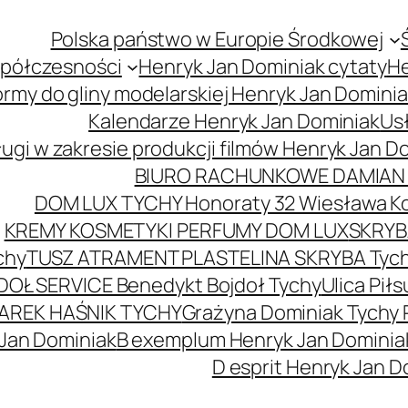
Polska państwo w Europie Środkowej
spółczesności
Henryk Jan Dominiak cytaty
He
ormy do gliny modelarskiej Henryk Jan Domini
Kalendarze Henryk Jan Dominiak
Usł
ugi w zakresie produkcji filmów Henryk Jan D
BIURO RACHUNKOWE DAMIAN 
DOM LUX TYCHY Honoraty 32 Wiesława K
KREMY KOSMETYKI PERFUMY DOM LUX
SKRYBA
chy
TUSZ ATRAMENT PLASTELINA SKRYBA Tyc
DOŁ SERVICE Benedykt Bojdoł Tychy
Ulica Pi
AREK HAŚNIK TYCHY
Grażyna Dominiak Tychy 
 Jan Dominiak
B exemplum Henryk Jan Dominia
D esprit Henryk Jan D