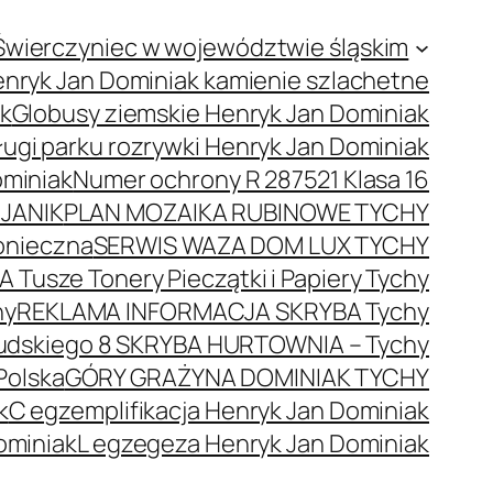
Świerczyniec w województwie śląskim
nryk Jan Dominiak kamienie szlachetne
ak
Globusy ziemskie Henryk Jan Dominiak
ugi parku rozrywki Henryk Jan Dominiak
ominiak
Numer ochrony R 287521 Klasa 16
JANIK
PLAN MOZAIKA RUBINOWE TYCHY
onieczna
SERWIS WAZA DOM LUX TYCHY
 Tusze Tonery Pieczątki i Papiery Tychy
hy
REKLAMA INFORMACJA SKRYBA Tychy
łsudskiego 8 SKRYBA HURTOWNIA – Tychy
Polska
GÓRY GRAŻYNA DOMINIAK TYCHY
k
C egzemplifikacja Henryk Jan Dominiak
ominiak
L egzegeza Henryk Jan Dominiak