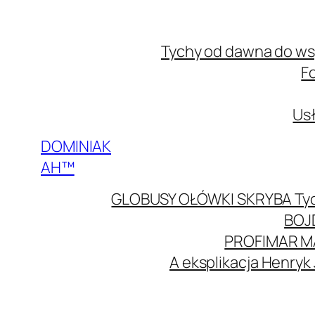
Przejdź
do
Tychy od dawna do w
treści
F
Usł
DOMINIAK
AH™
GLOBUSY OŁÓWKI SKRYBA Ty
BOJ
PROFIMAR M
A eksplikacja Henryk