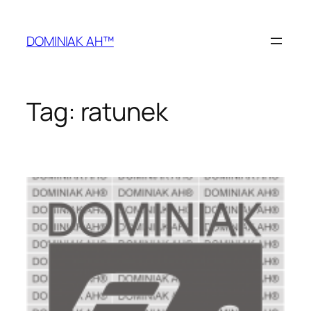
Przejdź
do
DOMINIAK AH™
treści
Tag:
ratunek