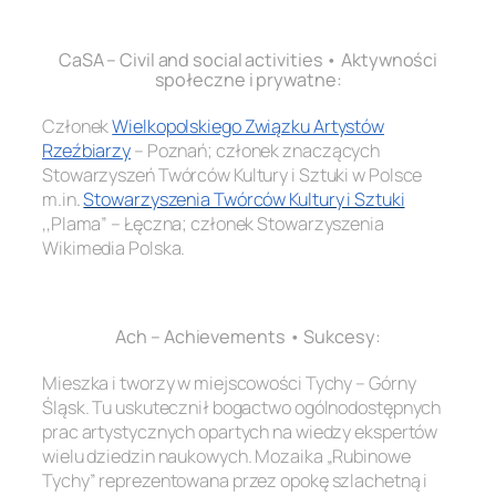
.
CaSA – Civil and social activities • Aktywności
społeczne i prywatne:
Członek
Wielkopolskiego Związku Artystów
Rzeźbiarzy
– Poznań; członek znaczących
Stowarzyszeń Twórców Kultury i Sztuki w Polsce
m.in
.
Stowarzyszenia Twórców Kultury i Sztuki
,,Plama” – Łęczna; członek Stowarzyszenia
Wikimedia Polska.
.
Ach – Achievements • Sukcesy:
Mieszka i tworzy w miejscowości Tychy – Górny
Śląsk. Tu uskutecznił bogactwo ogólnodostępnych
prac artystycznych opartych na wiedzy ekspertów
wielu dziedzin naukowych. Mozaika „Rubinowe
Tychy” reprezentowana przez opokę szlachetną i