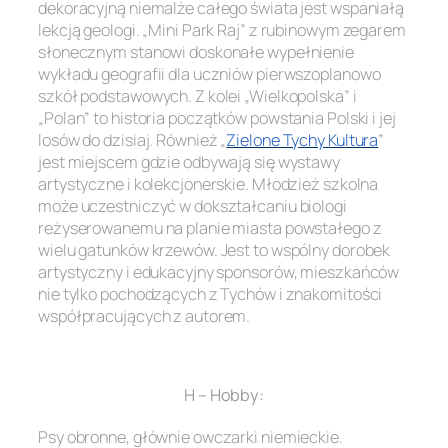
dekoracyjną niemalże całego świata jest wspaniałą
lekcją geologi. „Mini Park Raj” z rubinowym zegarem
słonecznym stanowi doskonałe wypełnienie
wykładu geografii dla uczniów pierwszoplanowo
szkół podstawowych. Z kolei „Wielkopolska” i
„Polan” to historia początków powstania Polski i jej
losów do dzisiaj. Również „
Zielone Tychy Kultura
”
jest miejscem gdzie odbywają się wystawy
artystyczne i kolekcjonerskie. Młodzież szkolna
może uczestniczyć w dokształcaniu biologi
reżyserowanemu na planie miasta powstałego z
wielu gatunków krzewów. Jest to wspólny dorobek
artystyczny i edukacyjny sponsorów, mieszkańców
nie tylko pochodzących z Tychów i znakomitości
współpracujących z autorem.
.
H – Hobby:
Psy obronne, głównie owczarki niemieckie.