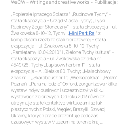
WaCW – Writings and creative works • Publikacje:
„Popiersie Ignacego Solarza”, „Rubinowe Tychy” –
stała ekspozycja – Urząd Miasta Tychy; „Tyski
Rubinowy Zegar Słoneczny” – stała ekspozycja – ul.
Żwakowska 8-10-12, Tychy; „
Mini Park Raj
” z
kompleksem rzeźb ze stali nierdzewnej – stała
ekspozycja – ul. Żwakowska 8-10-12; Tychy
„Pamiętamy 10.04.2010” i „Zielone Tychy Kultura” –
stała ekspozycja – ul. Żwakowska działka nr
4549/26; Tychy ,,Lapisowy herb nr 1’’ – stała
ekspozycja – Al. Bielska 80, Tychy; ,,Malachitowy
znak nr 1’’ ,,Skarabeusz nr 1’’; „Wielkopolska” i „Polan”
Poznań; ,,Para na lodzie’’ Oxford; zorganizował kilka
wystaw indywidualnych i uczestniczył w kilku
wystawach zbiorowych. Od roku 2013 również
utrzymuje stałe kontakty z wirtuozami sztuk
plastycznych z Polski, Węgier, Brazylii, Szwecji i
Ukrainy, których prace prezentuje podczas
czasowych wystaw Muzeum na terenie kraju.