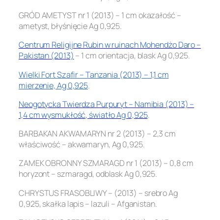
GRÓD AMETYST nr 1 (2013) – 1 cm okazałość –
ametyst, błyśnięcie Ag 0,925.
Centrum Religijne Rubin w ruinach Mohendżo Daro –
Pakistan (2013)
– 1 cm orientacja, blask Ag 0,925.
Wielki Fort Szafir – Tanzania (2013) – 1,1 cm
mierzenie, Ag 0,925
.
Neogotycka Twierdza Purpuryt – Namibia (2013) –
1,4 cm wysmukłość, światło Ag 0,925
.
BARBAKAN AKWAMARYN nr 2 (2013) – 2,3 cm
właściwość – akwamaryn, Ag 0,925.
ZAMEK OBRONNY SZMARAGD nr 1 (2013) – 0,8 cm
horyzont – szmaragd, odblask Ag 0,925.
CHRYSTUS FRASOBLIWY – (2013) – srebro Ag
0,925, skałka lapis – lazuli – Afganistan.