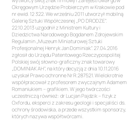
wytwórcy swój znak firmowy i zarejestrował go w
Okręgowym Urzędzie Probierczym w Krakowie pod
nr ewid. 12 322. We wrześniu 2011 utworzył mobilną
Galerię Sztuki Współczesnej „PO DRODZE”.
22.10.2013 uzgodnił z Ministrem Kultury i
Dziedzictwa Narodowego Bogdanem Zdrojewskim
Regulamin „Muzeum Miniaturowej Sztuki
Profesjonalnej Henryk Jan Dominiak”. 27.04.2016
zgłosił do Urzędu Patentowego Rzeczypospolitej
Polskiej swój słowno-graficzny znak towarowy
„DOMINIAK AH”, na który decyzją z dnia 10.11.2016
uzyskał Prawo ochronne Nr R.287521. Wielokrotnie
współpracował z profesorem zwyczajnym Adamem
Romaniukiem – grafikiem. W jego twórczości
uczestniczą również: dr Lucjan Pajdzik – fizyk z
Oxfordu, eksperci z zakresu geologii i specjaliści ds.
ochrony środowiska, a przede wszystkim sponsorzy,
których nazywa współtwórcami.
.