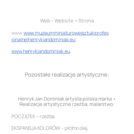
.
Web – Website • Strona
www:
www.
muzeumminiaturowejsztukiprofes
jonalnejhenrykjandominiak.eu
;
www.henrykjandominiak.eu
.
.
Pozostałe realizacje artystyczne:
.
Henryk Jan Dominiak artysta polska marka •
Realizacje artystyczne rzeźba, malarstwo:
POCZĄTEK – rzeźba.
EKSPANSJA KOLORÓW – płótno olej.