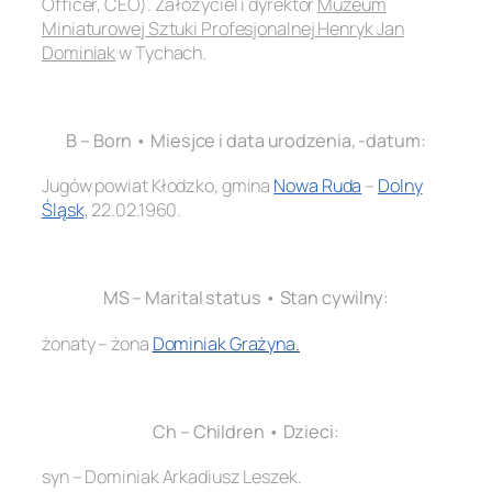
Officer, CEO). Założyciel i dyrektor
Muzeum
Miniaturowej Sztuki Profesjonalnej Henryk Jan
Dominiak
w Tychach.
.
B – Born • Miesjce i data urodzenia, -datum:
Jugów powiat Kłodzko, gmina
Nowa Ruda
–
Dolny
Śląsk
, 22.02.1960.
.
MS – Marital status • Stan cywilny:
żonaty – żona
Dominiak Grażyna
.
.
Ch – Children • Dzieci:
syn – Dominiak Arkadiusz Leszek.