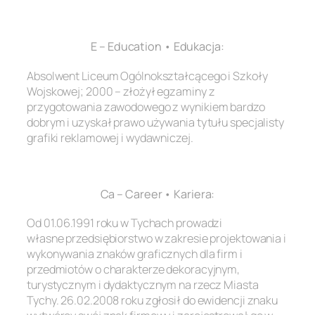
.
E – Education • Edukacja:
Absolwent Liceum Ogólnokształcącego i Szkoły
Wojskowej; 2000 – złożył egzaminy z
przygotowania zawodowego z wynikiem bardzo
dobrym i uzyskał prawo używania tytułu specjalisty
grafiki reklamowej i wydawniczej.
.
Ca – Career • Kariera:
Od 01.06.1991 roku w Tychach prowadzi
własne przedsiębiorstwo w zakresie projektowania i
wykonywania znaków graficznych dla firm i
przedmiotów o charakterze dekoracyjnym,
turystycznym i dydaktycznym na rzecz Miasta
Tychy. 26.02.2008 roku zgłosił do ewidencji znaku