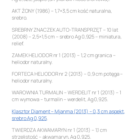
AKT ŻONY (1986) – 1,7×3,5 cm kość naturalna,
srebro.
SREBRNY ZNACZEK AUTO-TRANSPRZĘT – 10 lat
(2008) – 2,5×1,5 cm – srebro Ag 0,925 – miniatura,
relief.
ZAMEK HELIODOR nr 1 (2013) – 1,2 cm granica –
heliodor naturalny.
FORTECA HELIODOR nr 2 (2013) – 0,9 cm potęga –
heliodor naturalny.
WAROWNIA TURMALIN – WERDELIT nr 1 (2013) – 1
cm wymowa – turmalin – werdelit, Ag 0,925.
Klasztor Diament – Mjanma (2013) – 0,3 cm aspekt,
srebro Ag 0,925
.
TWIERDZA AKWAMARYN nr 1 (2013) – 1,1 cm
strzelistość – akwamaryn, Ag 0,925.