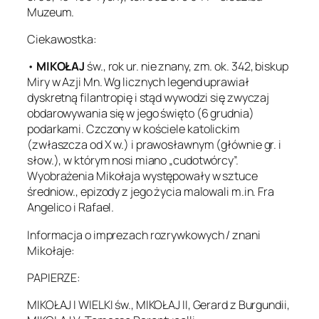
Muzeum.
Ciekawostka:
•
MIKOŁAJ
św., rok ur. nie znany, zm. ok. 342, biskup
Miry w Azji Mn. Wg licznych legend uprawiał
dyskretną filantropię i stąd wywodzi się zwyczaj
obdarowywania się w jego święto (6 grudnia)
podarkami. Czczony w kościele katolickim
(zwłaszcza od X w.) i prawosławnym (głównie gr. i
słow.), w którym nosi miano „cudotwórcy”.
Wyobrażenia Mikołaja występowały w sztuce
średniow., epizody z jego życia malowali m.in. Fra
Angelico i Rafael.
Informacja o imprezach rozrywkowych / znani
Mikołaje:
PAPIERZE:
MIKOŁAJ I WIELKI św., MIKOŁAJ II, Gerard z Burgundii,