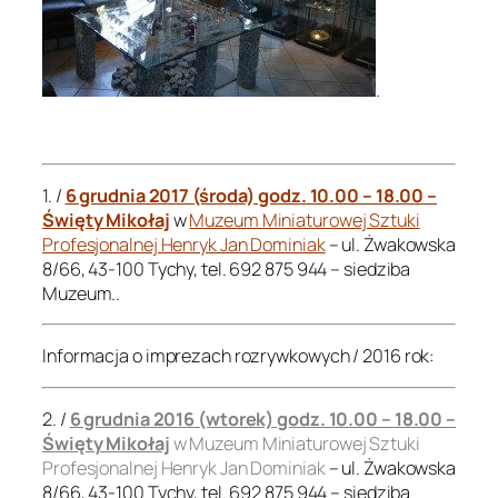
.
.
1. /
6 grudnia 2017 (środa) godz. 10.00 – 18.00 –
Święty Mikołaj
w
Muzeum Miniaturowej Sztuki
Profesjonalnej Henryk Jan Dominiak
– ul. Żwakowska
8/66, 43-100 Tychy, tel. 692 875 944 – siedziba
Muzeum..
Informacja o imprezach rozrywkowych / 2016 rok:
2. /
6 grudnia 2016 (wtorek) godz. 10.00 – 18.00 –
Święty Mikołaj
w Muzeum Miniaturowej Sztuki
Profesjonalnej Henryk Jan Dominiak
– ul. Żwakowska
8/66, 43-100 Tychy, tel. 692 875 944 – siedziba