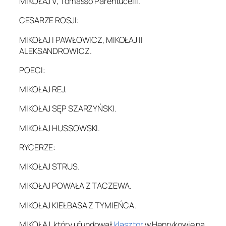
MIKOŁAJ V, Tomasso Parentucelli.
CESARZE ROSJI:
MIKOŁAJ I PAWŁOWICZ, MIKOŁAJ II
ALEKSANDROWICZ.
POECI:
MIKOŁAJ REJ.
MIKOŁAJ SĘP SZARZYŃSKI.
MIKOŁAJ HUSSOWSKI.
RYCERZE:
MIKOŁAJ STRUS.
MIKOŁAJ POWAŁA Z TACZEWA.
MIKOŁAJ KIEŁBASA Z TYMIEŃCA.
MIKOŁAJ, który ufundował
klasztor
w Henrykowie na