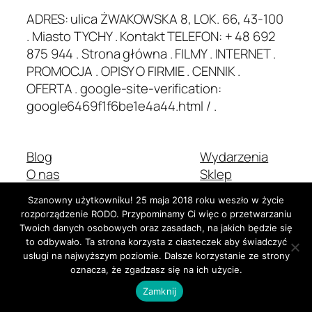
ADRES: ulica ŻWAKOWSKA 8, LOK. 66, 43-100
. Miasto TYCHY . Kontakt TELEFON: + 48 692
875 944 . Strona główna . FILMY . INTERNET .
PROMOCJA . OPISY O FIRMIE . CENNIK .
OFERTA . google-site-verification:
google6469f1f6be1e4a44.html / .
Blog
Wydarzenia
O nas
Sklep
Najczęściej zadawane pytania
Wzorce
Szanowny użytkowniku! 25 maja 2018 roku weszło w życie
Autorzy
Motywy
rozporządzenie RODO. Przypominamy Ci więc o przetwarzaniu
Twoich danych osobowych oraz zasadach, na jakich będzie się
to odbywało. Ta strona korzysta z ciasteczek aby świadczyć
usługi na najwyższym poziomie. Dalsze korzystanie ze strony
Dwadzieścia Dwadzieścia-Pięć
Stworzone z
WordPress
oznacza, że zgadzasz się na ich użycie.
Zamknij