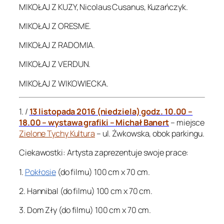
MIKOŁAJ Z KUZY, Nicolaus Cusanus, Kuzańczyk.
MIKOŁAJ Z ORESME.
MIKOŁAJ Z RADOMIA.
MIKOŁAJ Z VERDUN.
MIKOŁAJ Z WIKOWIECKA.
1. /
13 listopada 2016 (niedziela) godz. 10.00 –
18.00 – wystawa grafiki – Michał Banert
– miejsce
Zielone Tychy Kultura
– ul. Żwkowska, obok parkingu.
Ciekawostki: Artysta zaprezentuje swoje prace:
1.
Pokłosie
(do filmu) 100 cm x 70 cm.
2. Hannibal (do filmu) 100 cm x 70 cm.
3. Dom Zły (do filmu) 100 cm x 70 cm.