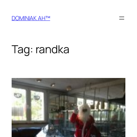
Przejdź
do
DOMINIAK AH™
treści
Tag:
randka